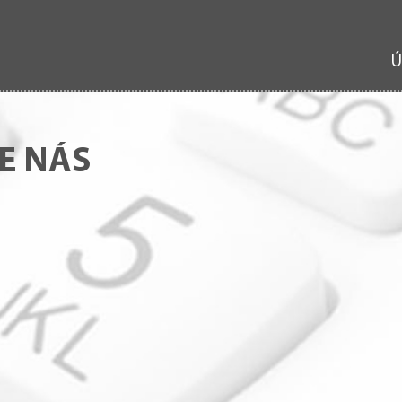
Ú
E NÁS